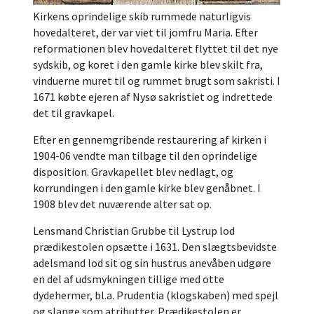
Kirkens oprindelige skib rummede naturligvis
hovedalteret, der var viet til jomfru Maria. Efter
reformationen blev hovedalteret flyttet til det nye
sydskib, og koret i den gamle kirke blev skilt fra,
vinduerne muret til og rummet brugt som sakristi. I
1671 købte ejeren af Nysø sakristiet og indrettede
det til gravkapel.
Efter en gennemgribende restaurering af kirken i
1904-06 vendte man tilbage til den oprindelige
disposition. Gravkapellet blev nedlagt, og
korrundingen i den gamle kirke blev genåbnet. I
1908 blev det nuværende alter sat op.
Lensmand Christian Grubbe til Lystrup lod
prædikestolen opsætte i 1631. Den slægtsbevidste
adelsmand lod sit og sin hustrus anevåben udgøre
en del af udsmykningen tillige med otte
dydehermer, bl.a. Prudentia (klogskaben) med spejl
og slange som atributter. Prædikestolen er