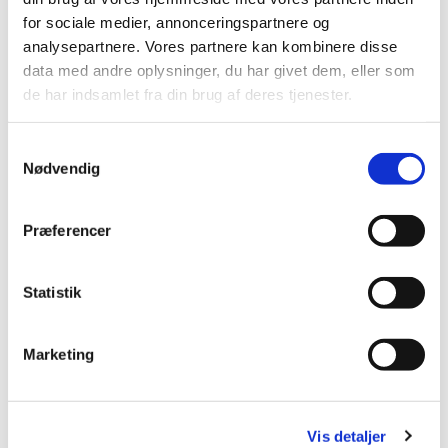
Præstø Kirke
for sociale medier, annonceringspartnere og
analysepartnere. Vores partnere kan kombinere disse
data med andre oplysninger, du har givet dem, eller som
de har indsamlet fra din brug af deres tjenester.
S
Nødvendig
a
m
t
Præferencer
y
k
Kirkebygningen
k
Statistik
e
Læs mere her
v
Marketing
a
l
g
Vis detaljer