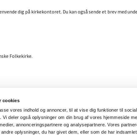
envende dig på kirkekontoret. Du kan også sende et brev med under
nske Folkekirke.
 cookies
Præstø-Skibinge Pastorat

passe vores indhold og annoncer, til at vise dig funktioner til soci
Cookiepolitik
fik. Vi deler også oplysninger om din brug af vores hjemmeside m
 medier, annonceringspartnere og analysepartnere. Vores partne
Log på ChurchDesk
ndre oplysninger, du har givet dem, eller som de har indsamlet 