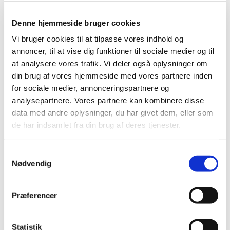
Denne hjemmeside bruger cookies
Vi bruger cookies til at tilpasse vores indhold og
annoncer, til at vise dig funktioner til sociale medier og til
at analysere vores trafik. Vi deler også oplysninger om
din brug af vores hjemmeside med vores partnere inden
for sociale medier, annonceringspartnere og
analysepartnere. Vores partnere kan kombinere disse
data med andre oplysninger, du har givet dem, eller som
de har indsamlet fra din brug af deres tjenester.
S
Nødvendig
a
m
t
Præferencer
y
k
k
Statistik