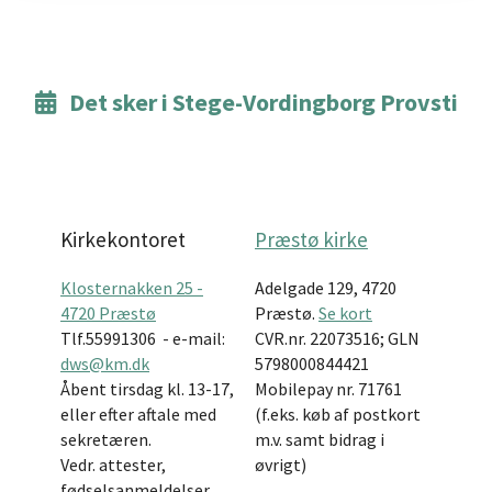
Det sker i Stege-Vordingborg Provsti

Kirkekontoret
Præstø kirke
Klosternakken 25 -
Adelgade 129, 4720
4720 Præstø
Præstø.
Se kort
Tlf.
55991306
- e-mail:
CVR.nr. 22073516; GLN
dws@km.dk
5798000844421
Åbent tirsdag kl. 13-17,
Mobilepay nr. 71761
eller efter aftale med
(f.eks. køb af postkort
sekretæren.
m.v. samt bidrag i
Vedr. attester,
øvrigt)
fødselsanmeldelser,