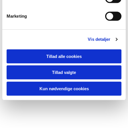
e
Koncerter og Foredrag

v
Marketing
a
l
g
Vis detaljer
Tillad alle cookies
Tillad valgte
Kun nødvendige cookies