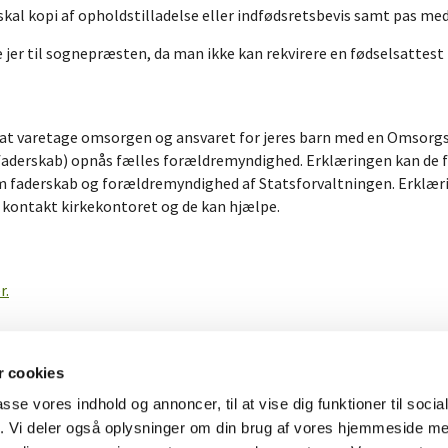
skal kopi af opholdstilladelse eller indfødsretsbevis samt pas me
e jer til sognepræsten, da man ikke kan rekvirere en fødselsattest 
er at varetage omsorgen og ansvaret for jeres barn med en Omsorgs
faderskab) opnås fælles forældremyndighed. Erklæringen kan de fø
om faderskab og forældremyndighed af Statsforvaltningen. Erklær
, kontakt kirkekontoret og de kan hjælpe.
r.
 cookies
passe vores indhold og annoncer, til at vise dig funktioner til soci
fik. Vi deler også oplysninger om din brug af vores hjemmeside m
Præstø-Skibinge Pastorat
