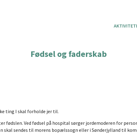
AKTIVITET
Fødsel og faderskab
e ting I skal forholde jer til.
efter fødslen. Ved fødsel på hospital sørger jordemoderen for pe
n skal sendes til morens bopælssogn eller i Sønderjylland til k