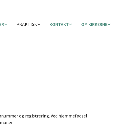
ER
PRAKTISK
KONTAKT
OM KIRKERNE
rsonnummer og registrering. Ved hjemmefødsel
ommunen.