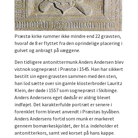
Præstø kirke rummer ikke mindre end 22 gravsten,
hvoraf de 8 er flyttet fra den oprindelige placering i
gulvet og anbragt på væggene.
Den tidligere antonittermunk Anders Andersen blev
vistnok sognepræst i Præstø i 1545. Han har sikkert
bestilt sin egen gravsten sammen med den sten,
han lod sætte over sin gamle klosterbroder Lauritz
Klein, der døde i 1557 som sognepræst i Skibinge.
Anders Andersens eget dødsår er aldrig blevet
indføjet. Det karakterfulde portræt er senere i
forenklet form blevet anvendt i Præstøs byvåben.
Anders Andersens fortid som munk er markeret
gennem bomærkeskjoldet, der bl.a. indeholder et
antonitterkors, samt ved korset på hans kappe.