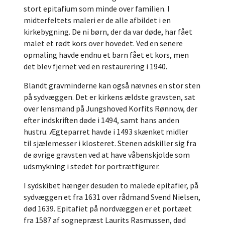
stort epitafium som minde over familien. I
midterfeltets maleri er de aIle afbildet i en
kirkebygning. De ni børn, der da var døde, har fået
malet et rødt kors over hovedet. Ved en senere
opmaling havde endnu et barn fået et kors, men
det blev fjernet ved en restaurering i 1940.
Blandt gravminderne kan også nævnes en stor sten
på sydvæggen. Det er kirkens ældste gravsten, sat
over lensmand på Jungshoved Korfits Rønnow, der
efter indskriften døde i 1494, samt hans anden
hustru. Ægteparret havde i 1493 skænket midler
til sjælemesser i klosteret. Stenen adskiller sig fra
de øvrige gravsten ved at have våbenskjolde som
udsmykning i stedet for portrætfigurer.
I sydskibet hænger desuden to malede epitafier, på
sydvæggen et fra 1631 over rådmand Svend Nielsen,
død 1639. Epitafiet på nordvæggen er et portæet
fra 1587 af sognepræst Laurits Rasmussen, død