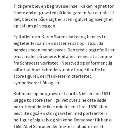
Tidligere blev en begravelse inde i kirken regnet for
finere end et gravsted på kirkegarden. Var der råd til
det, blev der både lagt en sten i gulvet og hængt et
epitafium på væggen.
Epitafiet over Karen Sørensdatter og hendes tre
ægtefæller samt en datter er sat op i 1615, da
hendes anden mand levede. Den tredje ægtefælle er
først malet på senere. Epitafiet menes at stamme
fra Schrøders værksted i Næstved og er formentlig
udført af Abel Schrøders ældre bror, Eiler. De to
store figurer, der flankerer midterfeltet,
symboliserer håb og tro.
Købmand og borgmester Laurits Nielsen lod 1631
lægge to store sten i gulvet over sine otte døde
børn. Heraf døde ikke mindre end fire i 1630. Han
bestilte også en stor gravsten med portrætter i
helfigur af sig selv og sin kone. Derudover fik han o.
1650 Abel Schrøder den Yngre til at udforme et