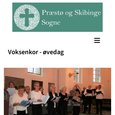
Voksenkor - øvedag