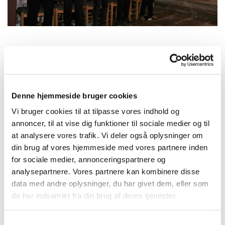
Onsdag 3. februar 2027, kl. 16:15
Denne hjemmeside bruger cookies
Kirkehuset Præstø, Adelgade 129, 4720
Vi bruger cookies til at tilpasse vores indhold og
Præstø
annoncer, til at vise dig funktioner til sociale medier og til
at analysere vores trafik. Vi deler også oplysninger om
Charlotte
din brug af vores hjemmeside med vores partnere inden
for sociale medier, annonceringspartnere og
analysepartnere. Vores partnere kan kombinere disse
data med andre oplysninger, du har givet dem, eller som
de har indsamlet fra din brug af deres tjenester.
S