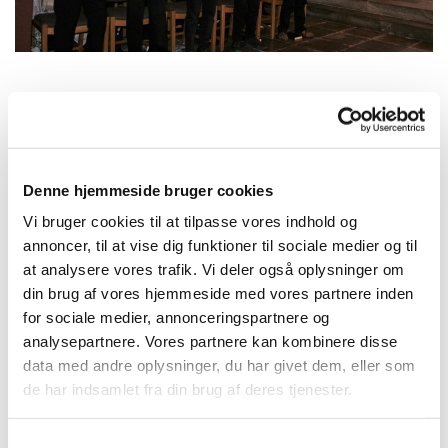
Onsdag 23. december 2026, kl. 16:15
Denne hjemmeside bruger cookies
Kirkehuset Præstø, Adelgade 129, 4720
Vi bruger cookies til at tilpasse vores indhold og
Præstø
annoncer, til at vise dig funktioner til sociale medier og til
at analysere vores trafik. Vi deler også oplysninger om
Charlotte
din brug af vores hjemmeside med vores partnere inden
for sociale medier, annonceringspartnere og
analysepartnere. Vores partnere kan kombinere disse
data med andre oplysninger, du har givet dem, eller som
de har indsamlet fra din brug af deres tjenester.
S