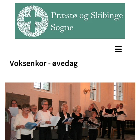
Voksenkor - øvedag