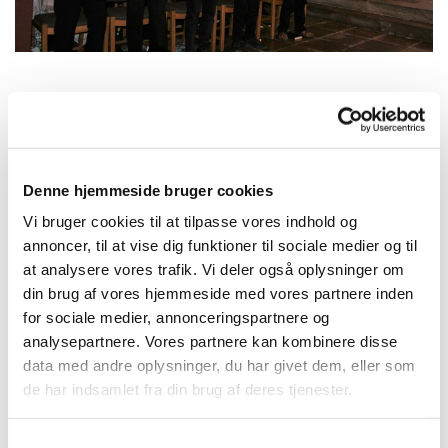
Onsdag 25. november 2026, kl. 16:15
Denne hjemmeside bruger cookies
Kirkehuset Præstø, Adelgade 129, 4720
Vi bruger cookies til at tilpasse vores indhold og
Præstø
annoncer, til at vise dig funktioner til sociale medier og til
at analysere vores trafik. Vi deler også oplysninger om
Charlotte
din brug af vores hjemmeside med vores partnere inden
for sociale medier, annonceringspartnere og
analysepartnere. Vores partnere kan kombinere disse
data med andre oplysninger, du har givet dem, eller som
de har indsamlet fra din brug af deres tjenester.
S