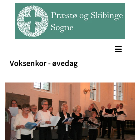
Voksenkor - øvedag