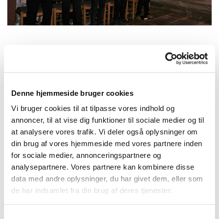
Onsdag 11. november 2026, kl. 16:15
Denne hjemmeside bruger cookies
Kirkehuset Præstø, Adelgade 129, 4720
Vi bruger cookies til at tilpasse vores indhold og
Præstø
annoncer, til at vise dig funktioner til sociale medier og til
at analysere vores trafik. Vi deler også oplysninger om
Charlotte
din brug af vores hjemmeside med vores partnere inden
for sociale medier, annonceringspartnere og
analysepartnere. Vores partnere kan kombinere disse
data med andre oplysninger, du har givet dem, eller som
de har indsamlet fra din brug af deres tjenester.
S