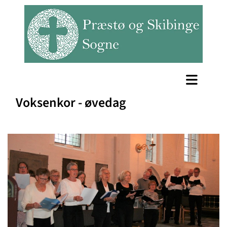
Voksenkor - øvedag