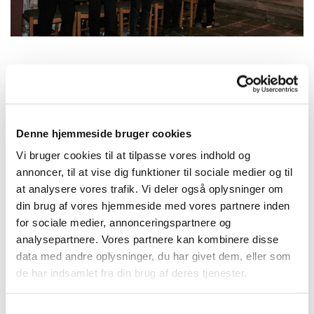
Onsdag 30. september 2026, kl. 16:15
Denne hjemmeside bruger cookies
Kirkehuset Præstø, Adelgade 129, 4720
Vi bruger cookies til at tilpasse vores indhold og
Præstø
annoncer, til at vise dig funktioner til sociale medier og til
at analysere vores trafik. Vi deler også oplysninger om
Charlotte
din brug af vores hjemmeside med vores partnere inden
for sociale medier, annonceringspartnere og
analysepartnere. Vores partnere kan kombinere disse
data med andre oplysninger, du har givet dem, eller som
de har indsamlet fra din brug af deres tjenester.
S