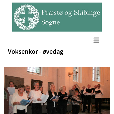
Voksenkor - øvedag