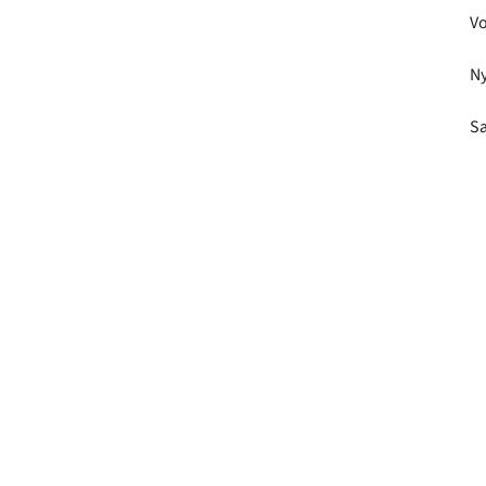
Vo
Ny
Sæ