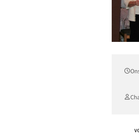
Ons
Cha
V