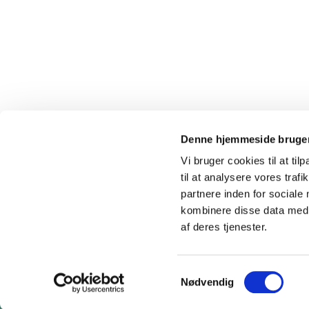
Denne hjemmeside bruger
Vi bruger cookies til at til
til at analysere vores tra
partnere inden for sociale
kombinere disse data med a
af deres tjenester.
S
Nødvendig
a
m