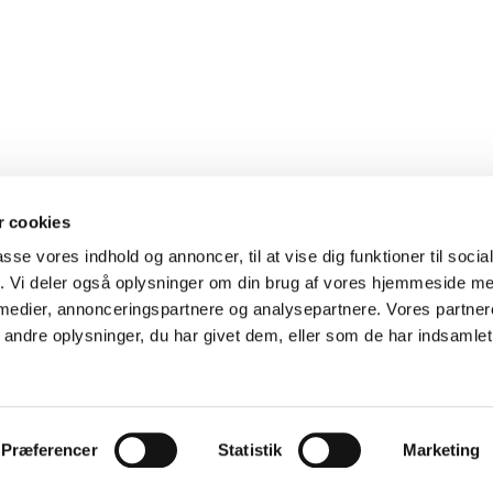
 cookies
passe vores indhold og annoncer, til at vise dig funktioner til soci
fik. Vi deler også oplysninger om din brug af vores hjemmeside m
Præstø-Skibinge Pastorat

 medier, annonceringspartnere og analysepartnere. Vores partne
Cookiepolitik
ndre oplysninger, du har givet dem, eller som de har indsamlet 
Log på ChurchDesk
Præferencer
Statistik
Marketing