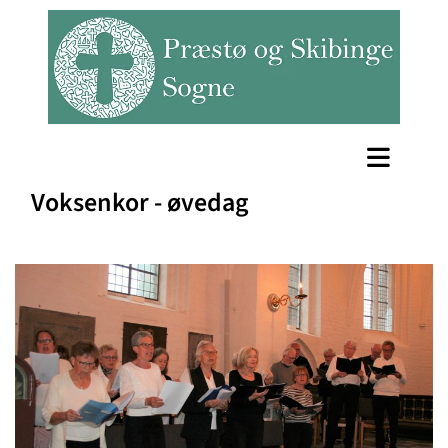
Voksenkor - øvedag