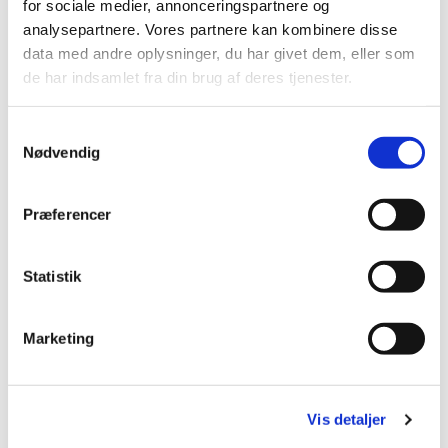
for sociale medier, annonceringspartnere og
analysepartnere. Vores partnere kan kombinere disse
Nye medlemmer er velkomne. Der øves i Præstø kirkehus,
data med andre oplysninger, du har givet dem, eller som
Adelgade 127
de har indsamlet fra din brug af deres tjenester.
Sæsonstart: d. 28. august
S
Nødvendig
a
m
t
Præferencer
y
k
k
Statistik
e
v
Marketing
a
l
g
Vis detaljer