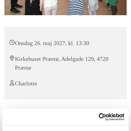
Onsdag 26. maj 2027, kl. 13:30
Kirkehuset Præstø, Adelgade 129, 4720
Præstø
Charlotte
SPIREKOR
Spirekoret øver hver onsdag kl. 13.30-14.15.