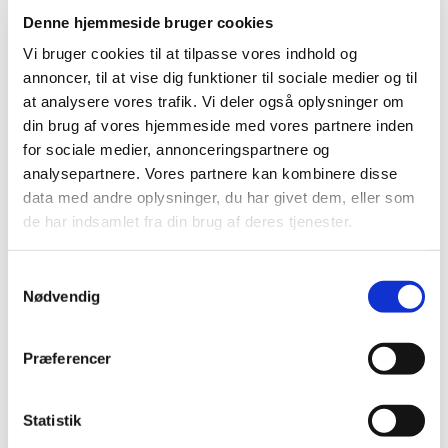
Der optages drenge og piger i alderen 6 - 8 år
Denne hjemmeside bruger cookies
(børnehaveklasse - 2. klasse)
Vi bruger cookies til at tilpasse vores indhold og
annoncer, til at vise dig funktioner til sociale medier og til
Sæsonstart: d. 21. august. Der øves i Præstø kirkehus,
at analysere vores trafik. Vi deler også oplysninger om
Adelgade 127
din brug af vores hjemmeside med vores partnere inden
for sociale medier, annonceringspartnere og
Mød op i Kirkehuset onsdag d. 21. august kl. 13.30
analysepartnere. Vores partnere kan kombinere disse
eller kontakt korets leder Charlotte Dagnæs-Hansen, tlf.
data med andre oplysninger, du har givet dem, eller som
2125 7270 charlotte@dagnaes.com
de har indsamlet fra din brug af deres tjenester.
S
Spirekoret har til opgave at give børnene et vist kendskab til
Nødvendig
a
de elementære musikbegreber. Børnene lærer desuden en
m
række af de mest kendte salmer og sange.
t
Præferencer
y
Koret optræder 6-8 gange om året ved koncerter og
k
gudstjenester sammen med Præstø og Skibinge Kirkers
k
Statistik
Børnekor og Pigekor.
e