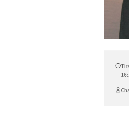
Tir
16:
Cha