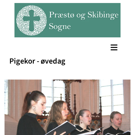
Pigekor - øvedag