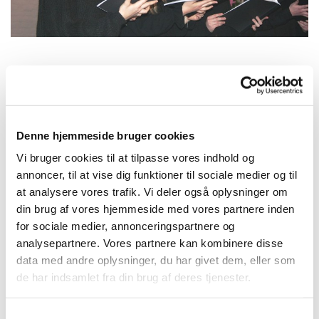
Tirsdag 5. oktober 2027, kl. 16:15
Denne hjemmeside bruger cookies
Kirkehuset Præstø, Adelgade 129, 4720
Vi bruger cookies til at tilpasse vores indhold og
Præstø
annoncer, til at vise dig funktioner til sociale medier og til
at analysere vores trafik. Vi deler også oplysninger om
Charlotte
din brug af vores hjemmeside med vores partnere inden
for sociale medier, annonceringspartnere og
analysepartnere. Vores partnere kan kombinere disse
data med andre oplysninger, du har givet dem, eller som
de har indsamlet fra din brug af deres tjenester.
S