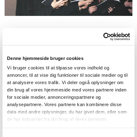
Tirsdag 14. september 2027, kl. 16:15
Denne hjemmeside bruger cookies
Kirkehuset Præstø, Adelgade 129, 4720
Vi bruger cookies til at tilpasse vores indhold og
Præstø
annoncer, til at vise dig funktioner til sociale medier og til
at analysere vores trafik. Vi deler også oplysninger om
Charlotte
din brug af vores hjemmeside med vores partnere inden
for sociale medier, annonceringspartnere og
analysepartnere. Vores partnere kan kombinere disse
data med andre oplysninger, du har givet dem, eller som
de har indsamlet fra din brug af deres tjenester.
S