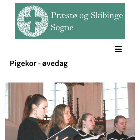
Pigekor - øvedag