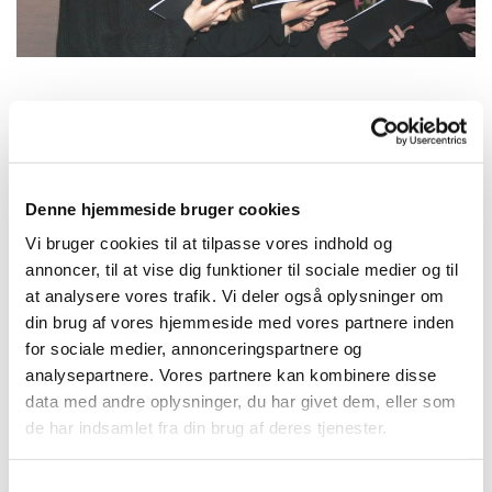
Tirsdag 20. juli 2027, kl. 16:15
Denne hjemmeside bruger cookies
Kirkehuset Præstø, Adelgade 129, 4720
Vi bruger cookies til at tilpasse vores indhold og
Præstø
annoncer, til at vise dig funktioner til sociale medier og til
at analysere vores trafik. Vi deler også oplysninger om
Charlotte
din brug af vores hjemmeside med vores partnere inden
for sociale medier, annonceringspartnere og
analysepartnere. Vores partnere kan kombinere disse
data med andre oplysninger, du har givet dem, eller som
de har indsamlet fra din brug af deres tjenester.
S