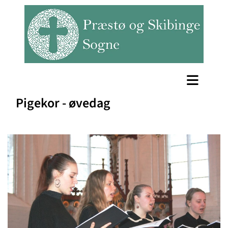
Pigekor - øvedag