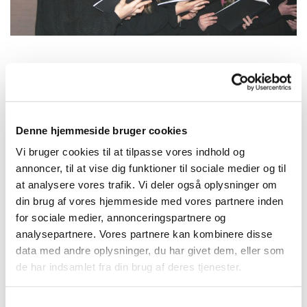
Tirsdag 1. juni 2027, kl. 16:15
Denne hjemmeside bruger cookies
Kirkehuset Præstø, Adelgade 129, 4720
Vi bruger cookies til at tilpasse vores indhold og
Præstø
annoncer, til at vise dig funktioner til sociale medier og til
at analysere vores trafik. Vi deler også oplysninger om
Charlotte
din brug af vores hjemmeside med vores partnere inden
for sociale medier, annonceringspartnere og
analysepartnere. Vores partnere kan kombinere disse
data med andre oplysninger, du har givet dem, eller som
de har indsamlet fra din brug af deres tjenester.
S