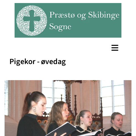
Pigekor - øvedag