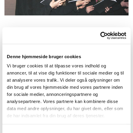
Tirsdag 2. marts 2027, kl. 16:15
Denne hjemmeside bruger cookies
Kirkehuset Præstø, Adelgade 129, 4720
Vi bruger cookies til at tilpasse vores indhold og
Præstø
annoncer, til at vise dig funktioner til sociale medier og til
at analysere vores trafik. Vi deler også oplysninger om
Charlotte
din brug af vores hjemmeside med vores partnere inden
for sociale medier, annonceringspartnere og
analysepartnere. Vores partnere kan kombinere disse
data med andre oplysninger, du har givet dem, eller som
de har indsamlet fra din brug af deres tjenester.
S