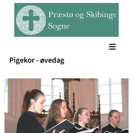
Pigekor - øvedag