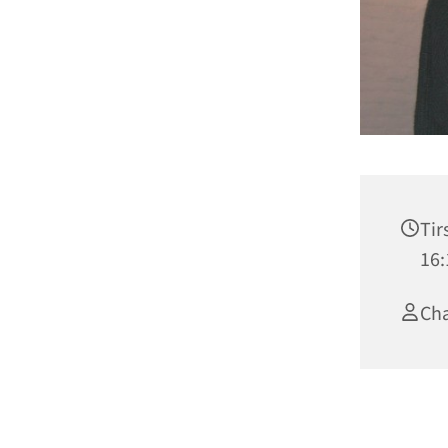
Tir
16:
Cha