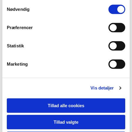
S
Nødvendig
a
m
t
Præferencer
y
k
k
Statistik
e
v
Marketing
a
l
g
Vis detaljer
Tillad alle cookies
Du vil måske også kunne lide...
Tillad valgte