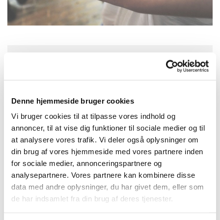
Tirsdag 15. juni 2027, kl. 13:30
Kirkehuset Præstø, Adelgade 129, 4720
Denne hjemmeside bruger cookies
Præstø
Vi bruger cookies til at tilpasse vores indhold og
annoncer, til at vise dig funktioner til sociale medier og til
Sognepræst Lisbeth Mannerup Nielsen &
at analysere vores trafik. Vi deler også oplysninger om
din brug af vores hjemmeside med vores partnere inden
Sognepræst Torben Møllenbach
for sociale medier, annonceringspartnere og
analysepartnere. Vores partnere kan kombinere disse
data med andre oplysninger, du har givet dem, eller som
de har indsamlet fra din brug af deres tjenester.