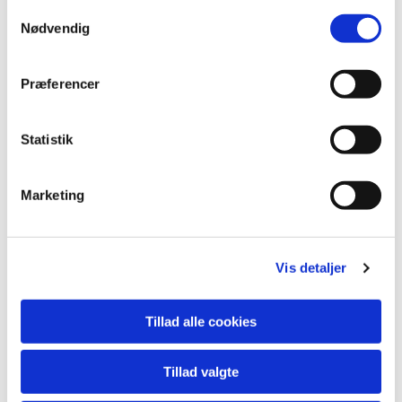
S
Nødvendig
a
m
t
Præferencer
y
k
k
Statistik
e
v
Marketing
a
l
g
Vis detaljer
Tillad alle cookies
Du vil måske også kunne lide...
Tillad valgte