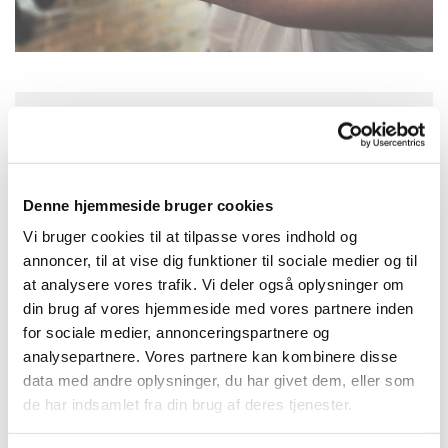
Tirsdag 9. februar 2027, kl. 13:30
Kirkehuset Præstø, Adelgade 129, 4720
Denne hjemmeside bruger cookies
Præstø
Vi bruger cookies til at tilpasse vores indhold og
annoncer, til at vise dig funktioner til sociale medier og til
Sognepræst Lisbeth Mannerup Nielsen &
at analysere vores trafik. Vi deler også oplysninger om
din brug af vores hjemmeside med vores partnere inden
Sognepræst Torben Møllenbach
for sociale medier, annonceringspartnere og
analysepartnere. Vores partnere kan kombinere disse
data med andre oplysninger, du har givet dem, eller som
de har indsamlet fra din brug af deres tjenester.