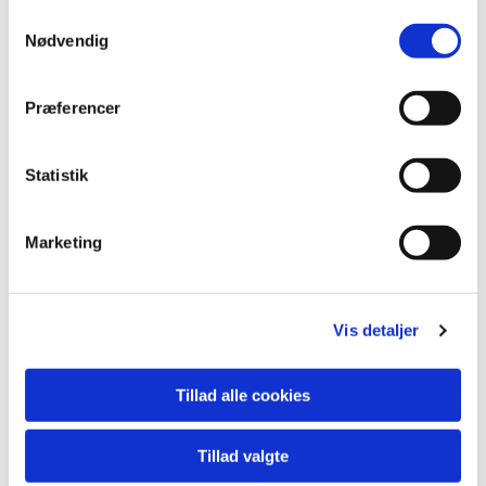
S
Nødvendig
a
m
t
Præferencer
y
k
k
Statistik
e
v
Marketing
a
l
g
Vis detaljer
Tillad alle cookies
Du vil måske også kunne lide...
Tillad valgte