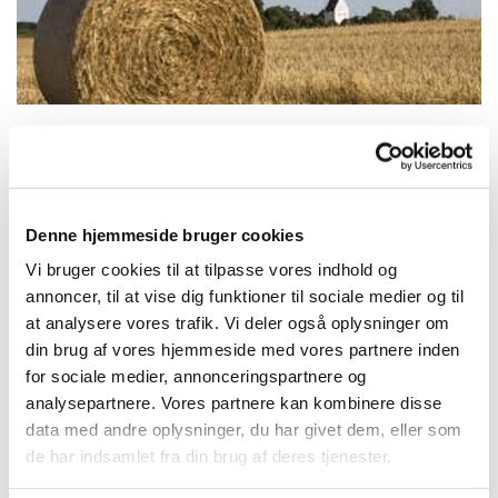
Søndag 6. september 2026, kl. 10:30
Denne hjemmeside bruger cookies
Skibinge Kirke, Ronesbanke 19A,
Vi bruger cookies til at tilpasse vores indhold og
annoncer, til at vise dig funktioner til sociale medier og til
Skibinge, 4720 Præstø
at analysere vores trafik. Vi deler også oplysninger om
din brug af vores hjemmeside med vores partnere inden
Sognepræst Lisbeth Mannerup Nielsen
for sociale medier, annonceringspartnere og
analysepartnere. Vores partnere kan kombinere disse
data med andre oplysninger, du har givet dem, eller som
de har indsamlet fra din brug af deres tjenester.