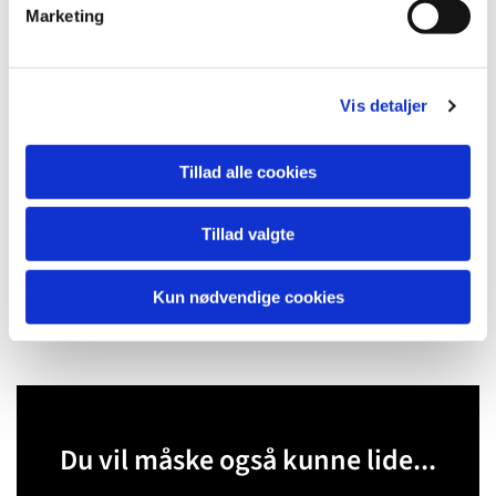
Marketing
a
l
g
Vis detaljer
Tillad alle cookies
Tillad valgte
Kun nødvendige cookies
Du vil måske også kunne lide...