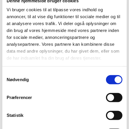
Denne hjemmeside bruger cookies
Der optages drenge og piger fra 8 år (3. - 5. klasse).
Vi bruger cookies til at tilpasse vores indhold og
annoncer, til at vise dig funktioner til sociale medier og til
Sæsonstart: d. 21. august
at analysere vores trafik. Vi deler også oplysninger om
din brug af vores hjemmeside med vores partnere inden
Mød op i Kirkehuset onsdag d. 21. august kl. 14.30 eller
for sociale medier, annonceringspartnere og
kontakt korets leder Charlotte Dagnæs-Hansen, tlf. 2125
analysepartnere. Vores partnere kan kombinere disse
7270 charlotte@dagnaes.com
data med andre oplysninger, du har givet dem, eller som
de har indsamlet fra din brug af deres tjenester.
I Børnekoret får børnene kendskab til elementære
musikbegreber, og de lærer at synge en lang række
S
salmer, sange og korsatser.
Nødvendig
a
m
Koret optræder 10-12 gange om året ved koncerter og
t
gudstjenester sammen med Præstø og Skibinge Kirkers
Præferencer
y
Spirekor og Pigekor. Der er en lille optagelsesprøve til
k
koret.
k
Statistik
e
v