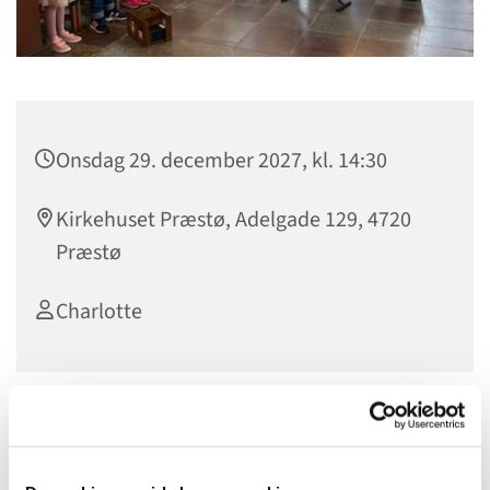
Onsdag 29. december 2027, kl. 14:30
Kirkehuset Præstø, Adelgade 129, 4720
Præstø
Charlotte
BØRNEKOR
Børnekoret øver hver onsdag kl. 14.30 -15.35.