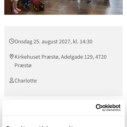
Onsdag 25. august 2027, kl. 14:30
Kirkehuset Præstø, Adelgade 129, 4720
Præstø
Charlotte
BØRNEKOR
Børnekoret øver hver onsdag kl. 14.30 -15.35.