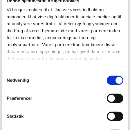
Denne hjemmeside bruger cookies
Der optages drenge og piger fra 8 år (3. - 5. klasse).
Vi bruger cookies til at tilpasse vores indhold og
annoncer, til at vise dig funktioner til sociale medier og til
Sæsonstart: d. 21. august
at analysere vores trafik. Vi deler også oplysninger om
din brug af vores hjemmeside med vores partnere inden
Mød op i Kirkehuset onsdag d. 21. august kl. 14.30 eller
for sociale medier, annonceringspartnere og
kontakt korets leder Charlotte Dagnæs-Hansen, tlf. 2125
analysepartnere. Vores partnere kan kombinere disse
7270 charlotte@dagnaes.com
data med andre oplysninger, du har givet dem, eller som
de har indsamlet fra din brug af deres tjenester.
I Børnekoret får børnene kendskab til elementære
musikbegreber, og de lærer at synge en lang række
S
salmer, sange og korsatser.
Nødvendig
a
m
Koret optræder 10-12 gange om året ved koncerter og
t
gudstjenester sammen med Præstø og Skibinge Kirkers
Præferencer
y
Spirekor og Pigekor. Der er en lille optagelsesprøve til
k
koret.
k
Statistik
e
v