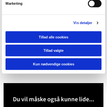
Marketing
a
l
g
Vis detaljer
Tillad alle cookies
Tillad valgte
Kun nødvendige cookies
Du vil måske også kunne lide...